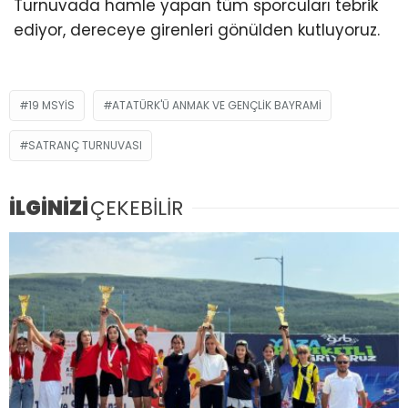
Turnuvada hamle yapan tüm sporcuları tebrik
ediyor, dereceye girenleri gönülden kutluyoruz.
19 MSYIS
ATATÜRK'Ü ANMAK VE GENÇLIK BAYRAMI
SATRANÇ TURNUVASI
İLGİNİZİ
ÇEKEBİLİR