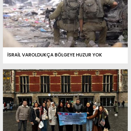
İSRAİL VAROLDUKÇA BÖLGEYE HUZUR YOK