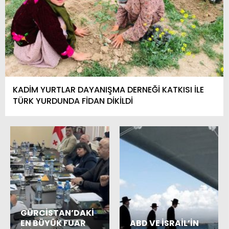
KADİM YURTLAR DAYANIŞMA DERNEĞİ KATKISI İLE
TÜRK YURDUNDA FİDAN DİKİLDİ
GÜRCİSTAN’DAKİ
EN BÜYÜK FUAR
ABD VE İSRAİL’İN