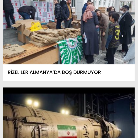
RİZELİLER ALMANYA’DA BOŞ DURMUYOR