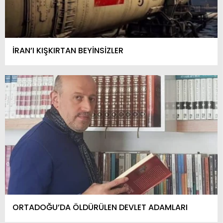
İRAN’I KIŞKIRTAN BEYİNSİZLER
ORTADOĞU’DA ÖLDÜRÜLEN DEVLET ADAMLARI