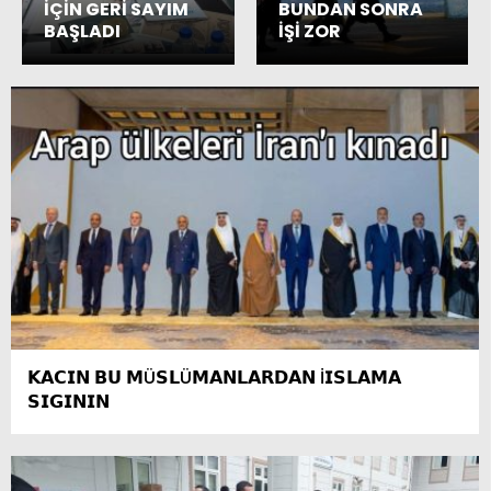
İÇİN GERİ SAYIM
BUNDAN SONRA
BAŞLADI
İŞİ ZOR
𝗞𝗔𝗖𝗜𝗡 𝗕𝗨 𝗠Ü𝗦𝗟Ü𝗠𝗔𝗡𝗟𝗔𝗥𝗗𝗔𝗡 İ𝗜𝗦𝗟𝗔𝗠𝗔
𝗦𝗜𝗚𝗜𝗡𝗜𝗡