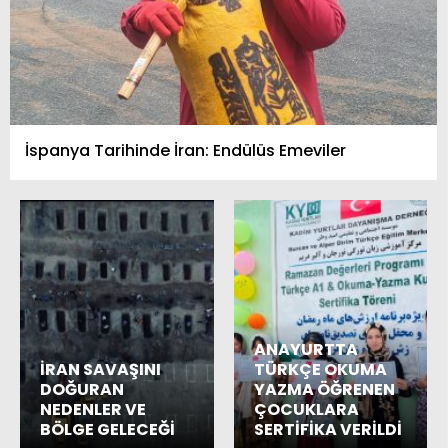
İspanya Tarihinde İran: Endülüs Emeviler
ANAYURTTA
İRAN SAVAŞINI
TÜRKÇE OKUMA
DOĞURAN
YAZMA ÖĞRENEN
NEDENLER VE
ÇOCUKLARA
BÖLGE GELECEĞİ
SERTİFİKA VERİLDİ