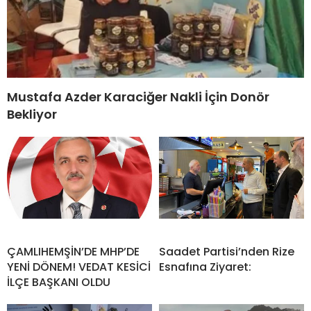
Mustafa Azder Karaciğer Nakli İçin Donör
Bekliyor
ÇAMLIHEMŞİN’DE MHP’DE
Saadet Partisi’nden Rize
YENİ DÖNEM! VEDAT KESİCİ
Esnafına Ziyaret:
İLÇE BAŞKANI OLDU