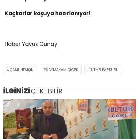
Kaçkarlar koşuya hazırlanıyor!
Haber Yavuz Günay
ÇAMLIHEMŞIN
KAYMAKAM ÇICEK
UTMB PARKURU
İLGİNİZİ
ÇEKEBİLİR