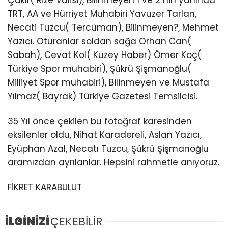
Çakır( Rize Valisi), Bilinmeyen 1 ve 2 nin yanında
TRT, AA ve Hürriyet Muhabiri Yavuzer Tarlan,
Necati Tuzcu( Tercüman), Bilinmeyen?, Mehmet
Yazıcı. Oturanlar soldan sağa Orhan Can(
Sabah), Cevat Kol( Kuzey Haber) Ömer Koç(
Türkiye Spor muhabiri), Şükrü Şişmanoğlu(
Milliyet Spor muhabiri), Bilinmeyen ve Mustafa
Yılmaz( Bayrak) Türkiye Gazetesi Temsilcisi.
35 Yıl önce çekilen bu fotoğraf karesinden
eksilenler oldu, Nihat Karadereli, Aslan Yazıcı,
Eyüphan Azal, Necatı Tuzcu, Şükrü Şişmanoğlu
aramızdan ayrılanlar. Hepsini rahmetle anıyoruz.
FİKRET KARABULUT
İLGİNİZİ
ÇEKEBİLİR