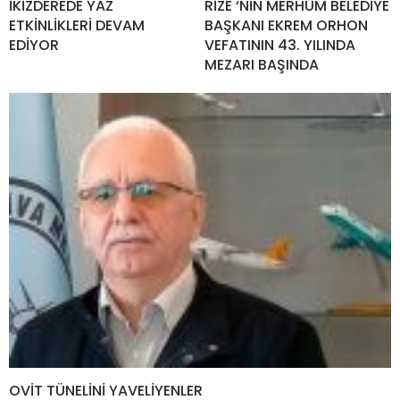
İKİZDEREDE YAZ
RİZE ‘NİN MERHUM BELEDİYE
ETKİNLİKLERİ DEVAM
BAŞKANI EKREM ORHON
EDİYOR
VEFATININ 43. YILINDA
MEZARI BAŞINDA
OVİT TÜNELİNİ YAVELİYENLER