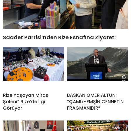
Saadet Partisi’nden Rize Esnafına Ziyaret:
Rize Yaşayan Miras
BAŞKAN ÖMER ALTUN:
Şöleni” Rize’de İlgi
“ÇAMLıHEMŞİN CENNETİN
Görüyor
FRAGMANIDIR”