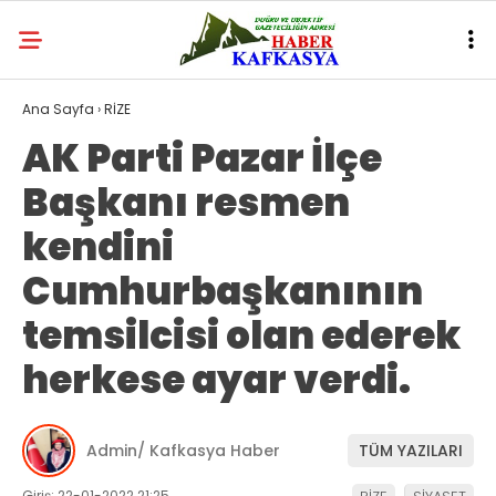
Ana Sayfa
›
RİZE
AK Parti Pazar İlçe
Başkanı resmen
kendini
Cumhurbaşkanının
temsilcisi olan ederek
herkese ayar verdi.
Admin/ Kafkasya Haber
TÜM YAZILARI
Giriş: 22-01-2022 21:25