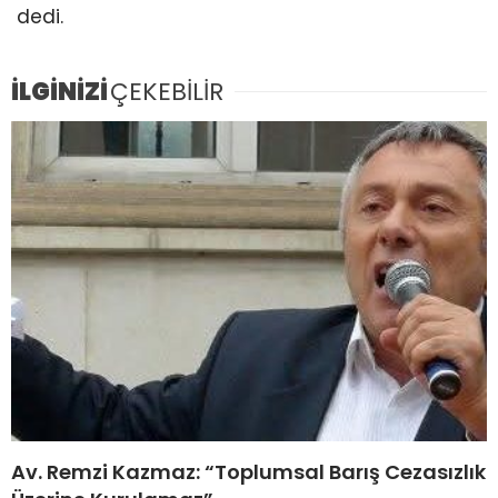
dedi.
İLGİNİZİ
ÇEKEBİLİR
Av. Remzi Kazmaz: “Toplumsal Barış Cezasızlık