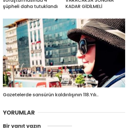
soruşturmasında 4
VARACAKSA SONUNA
şüpheli daha tutuklandı
KADAR GİDİLMELİ
Gazetelerde sansürün kaldırılışının 118.Yılı..
YORUMLAR
Bir yanıt yazın