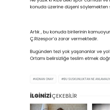
konuda üzerine düşeni söylemekten s
Artık , bu konuda birilerinin kamuoyun
Ç.Rizespor’a zarar vermektedir.
Bugünden tezi yok yaşananlar ve yol har
Ortamı belirsizliğe teslim etmek doğru
ADNAN ONAY
BU SUSKUNLUKTAN NE ANLAMALIY
İLGİNİZİ
ÇEKEBİLİR