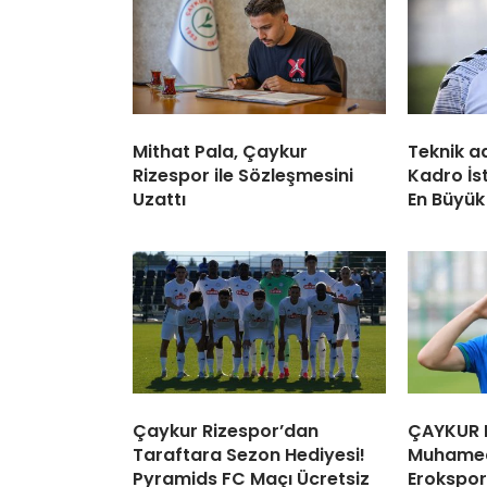
Mithat Pala, Çaykur
Teknik a
Rizespor ile Sözleşmesini
Kadro İs
Uzattı
En Büyük
Çaykur Rizespor’dan
ÇAYKUR R
Taraftara Sezon Hediyesi!
Muhamed 
Pyramids FC Maçı Ücretsiz
Erokspor