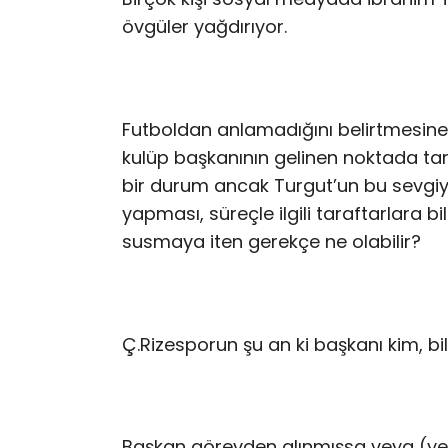
övgüler yağdırıyor.
Futboldan anlamadığını belirtmesin
kulüp başkanının gelinen noktada tar
bir durum ancak Turgut’un bu sevgiyi
yapması, süreçle ilgili taraftarlara
susmaya iten gerekçe ne olabilir?
Ç.Rizesporun şu an ki başkanı kim, bi
Başkan görevden alınmışsa veya (yen