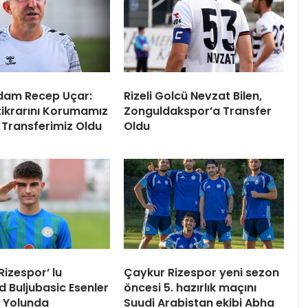
dam Recep Uçar:
Rizeli Golcü Nevzat Bilen,
tikrarını Korumamız
Zonguldakspor’a Transfer
 Transferimiz Oldu
Oldu
izespor’ lu
Çaykur Rizespor yeni sezon
Buljubasic Esenler
öncesi 5. hazırlık maçını
 Yolunda
Suudi Arabistan ekibi Abha