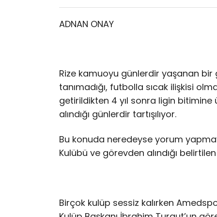
ADNAN ONAY
Rize kamuoyu günlerdir yaşanan bir 
tanımadığı, futbolla sıcak ilişkisi o
getirildikten 4 yıl sonra ligin bitim
alındığı günlerdir tartışılıyor.
Bu konuda neredeyse yorum yapmay
Kulübü ve görevden alındığı belirtile
Birçok kulüp sessiz kalırken Amedspo
Kulüp Başkanı İbrahim Turgut’un görevd