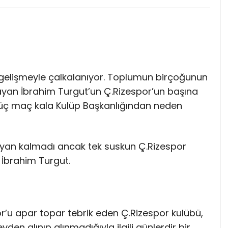
gelişmeyle çalkalanıyor. Toplumun birçoğunun
lmayan İbrahim Turgut’un Ç.Rizespor’un başına
ine üç maç kala Kulüp Başkanlığından neden
an kalmadı ancak tek suskun Ç.Rizespor
n İbrahim Turgut.
r’u apar topar tebrik eden Ç.Rizespor kulübü,
en alınıp alınmadığıyla ilgili günlerdir bir