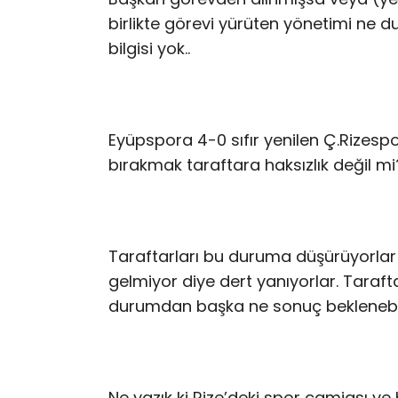
birlikte görevi yürüten yönetimi n
bilgisi yok..
Eyüpspora 4-0 sıfır yenilen Ç.Rizespo
bırakmak taraftara haksızlık değil mi
Taraftarları bu duruma düşürüyorla
gelmiyor diye dert yanıyorlar. Taraft
durumdan başka ne sonuç beklenebi
Ne yazık ki Rize’deki spor camiası v