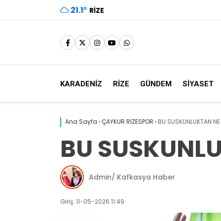
21.1
°
RIZE
KARADENİZ
RİZE
GÜNDEM
SİYASET
Ana Sayfa
›
ÇAYKUR RİZESPOR
›
BU SUSKUNLUKTAN NE 
BU SUSKUNLU
Admin/ Kafkasya Haber
Giriş: 11-05-2026 11:49