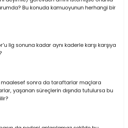
e durumda? Bu konuda kamuoyunun herhangi bir
r’u lig sonuna kadar aynı kaderle karşı karşıya
?
r maalesef sonra da taraftarlar maçlara
arlar, yaşanan süreçlerin dışında tutulursa bu
lir?
e basın da nedeni anlaşılamaz şekilde bu