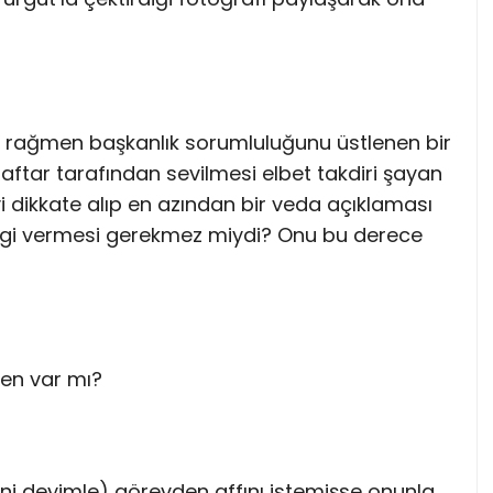
e rağmen başkanlık sorumluluğunu üstlenen bir
aftar tarafından sevilmesi elbet takdiri şayan
 dikkate alıp en azından bir veda açıklaması
 bilgi vermesi gerekmez miydi? Onu bu derece
len var mı?
i deyimle) görevden affını istemişse onunla