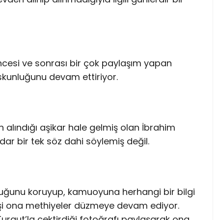
ncesi ve sonrası bir çok paylaşım yapan
kunluğunu devam ettiriyor.
n alındığı aşikar hale gelmiş olan İbrahim
ar bir tek söz dahi söylemiş değil.
kunluğunu koruyup, kamuoyuna herhangi bir bilgi
şi ona methiyeler düzmeye devam ediyor.
urgut’la çektirdiği fotoğrafı paylaşarak ona