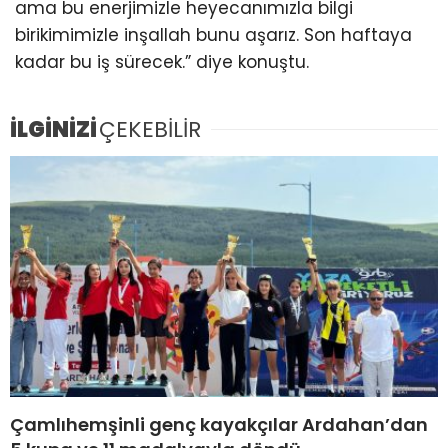
ama bu enerjimizle heyecanımızla bilgi
birikimimizle inşallah bunu aşarız. Son haftaya
kadar bu iş sürecek.” diye konuştu.
İLGİNİZİ
ÇEKEBİLİR
Çamlıhemşinli genç kayakçılar Ardahan’dan