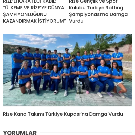
RİZE’Lİ KARATECİ KABİL;
Rize Gençlik ve Spor
“ÜLKEME VE RİZE’YE DÜNYA
Kulübü Türkiye Rafting
ŞAMPİYONLUĞUNU
Şampiyonası’na Damga
KAZANDIRMAK İSTİYORUM”
Vurdu
Rize Kano Takımı Türkiye Kupası’na Damga Vurdu
YORUMLAR