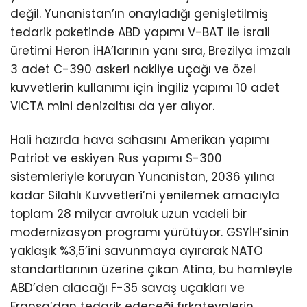
değil. Yunanistan’ın onayladığı genişletilmiş
tedarik paketinde ABD yapımı V-BAT ile İsrail
üretimi Heron İHA’larının yanı sıra, Brezilya imzalı
3 adet C-390 askeri nakliye uçağı ve özel
kuvvetlerin kullanımı için İngiliz yapımı 10 adet
VICTA mini denizaltısı da yer alıyor.
Hali hazırda hava sahasını Amerikan yapımı
Patriot ve eskiyen Rus yapımı S-300
sistemleriyle koruyan Yunanistan, 2036 yılına
kadar Silahlı Kuvvetleri’ni yenilemek amacıyla
toplam 28 milyar avroluk uzun vadeli bir
modernizasyon programı yürütüyor. GSYİH’sinin
yaklaşık %3,5’ini savunmaya ayırarak NATO
standartlarının üzerine çıkan Atina, bu hamleyle
ABD’den alacağı F-35 savaş uçakları ve
Fransa’dan tedarik edeceği fırkateynlerin