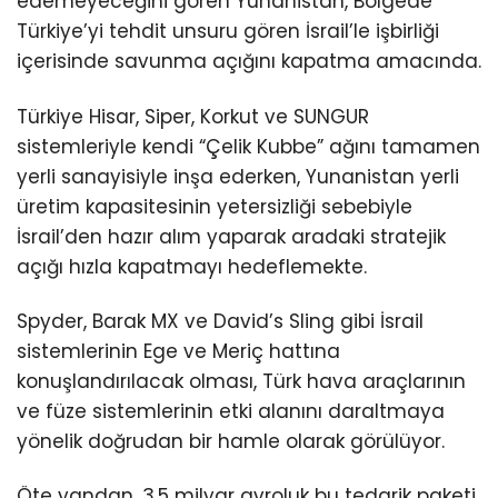
edemeyeceğini gören Yunanistan, Bölgede
Türkiye’yi tehdit unsuru gören İsrail’le işbirliği
içerisinde savunma açığını kapatma amacında.
Türkiye Hisar, Siper, Korkut ve SUNGUR
sistemleriyle kendi “Çelik Kubbe” ağını tamamen
yerli sanayisiyle inşa ederken, Yunanistan yerli
üretim kapasitesinin yetersizliği sebebiyle
İsrail’den hazır alım yaparak aradaki stratejik
açığı hızla kapatmayı hedeflemekte.
Spyder, Barak MX ve David’s Sling gibi İsrail
sistemlerinin Ege ve Meriç hattına
konuşlandırılacak olması, Türk hava araçlarının
ve füze sistemlerinin etki alanını daraltmaya
yönelik doğrudan bir hamle olarak görülüyor.
Öte yandan, 3,5 milyar avroluk bu tedarik paketi