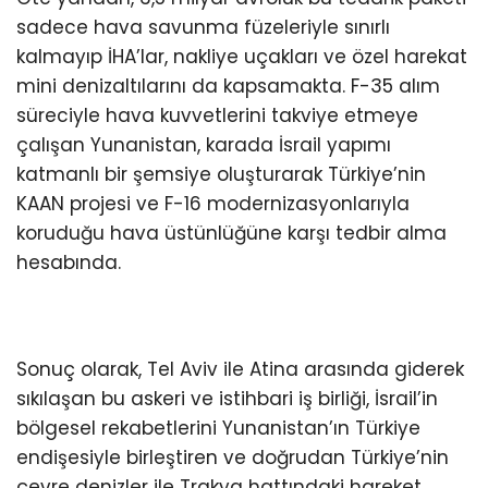
sadece hava savunma füzeleriyle sınırlı
kalmayıp İHA’lar, nakliye uçakları ve özel harekat
mini denizaltılarını da kapsamakta. F-35 alım
süreciyle hava kuvvetlerini takviye etmeye
çalışan Yunanistan, karada İsrail yapımı
katmanlı bir şemsiye oluşturarak Türkiye’nin
KAAN projesi ve F-16 modernizasyonlarıyla
koruduğu hava üstünlüğüne karşı tedbir alma
hesabında.
Sonuç olarak, Tel Aviv ile Atina arasında giderek
sıkılaşan bu askeri ve istihbari iş birliği, İsrail’in
bölgesel rekabetlerini Yunanistan’ın Türkiye
endişesiyle birleştiren ve doğrudan Türkiye’nin
çevre denizler ile Trakya hattındaki hareket