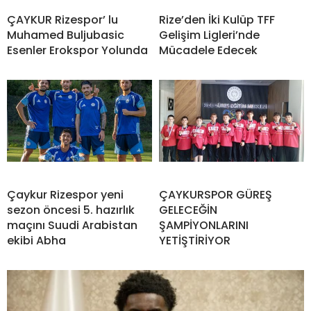
ÇAYKUR Rizespor’ lu
Rize’den İki Kulüp TFF
Muhamed Buljubasic
Gelişim Ligleri’nde
Esenler Erokspor Yolunda
Mücadele Edecek
Çaykur Rizespor yeni
ÇAYKURSPOR GÜREŞ
sezon öncesi 5. hazırlık
GELECEĞİN
maçını Suudi Arabistan
ŞAMPİYONLARINI
ekibi Abha
YETİŞTİRİYOR