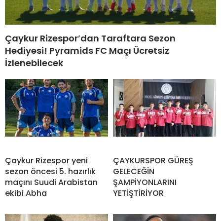
Çaykur Rizespor’dan Taraftara Sezon
Hediyesi! Pyramids FC Maçı Ücretsiz
İzlenebilecek
Çaykur Rizespor yeni
ÇAYKURSPOR GÜREŞ
sezon öncesi 5. hazırlık
GELECEĞİN
maçını Suudi Arabistan
ŞAMPİYONLARINI
ekibi Abha
YETİŞTİRİYOR