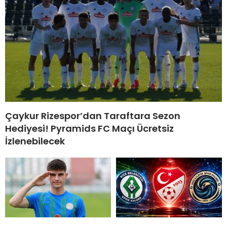
Çaykur Rizespor’dan Taraftara Sezon
Hediyesi! Pyramids FC Maçı Ücretsiz
İzlenebilecek