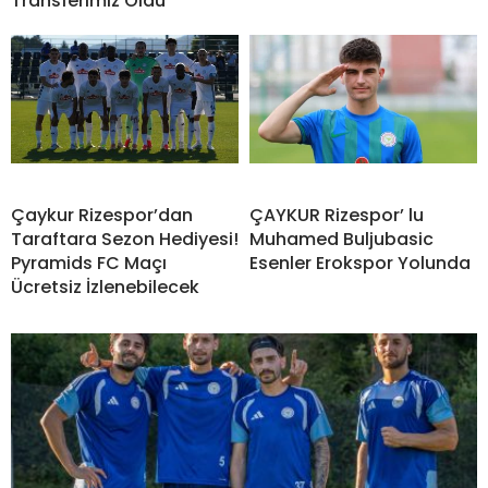
Transferimiz Oldu
Çaykur Rizespor’dan
ÇAYKUR Rizespor’ lu
Taraftara Sezon Hediyesi!
Muhamed Buljubasic
Pyramids FC Maçı
Esenler Erokspor Yolunda
Ücretsiz İzlenebilecek