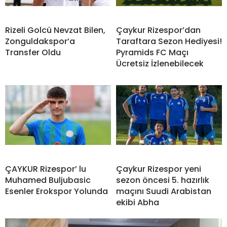
Rizeli Golcü Nevzat Bilen,
Çaykur Rizespor’dan
Zonguldakspor’a
Taraftara Sezon Hediyesi!
Transfer Oldu
Pyramids FC Maçı
Ücretsiz İzlenebilecek
ÇAYKUR Rizespor’ lu
Çaykur Rizespor yeni
Muhamed Buljubasic
sezon öncesi 5. hazırlık
Esenler Erokspor Yolunda
maçını Suudi Arabistan
ekibi Abha