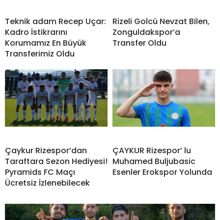
Teknik adam Recep Uçar:
Rizeli Golcü Nevzat Bilen,
Kadro İstikrarını
Zonguldakspor’a
Korumamız En Büyük
Transfer Oldu
Transferimiz Oldu
Çaykur Rizespor’dan
ÇAYKUR Rizespor’ lu
Taraftara Sezon Hediyesi!
Muhamed Buljubasic
Pyramids FC Maçı
Esenler Erokspor Yolunda
Ücretsiz İzlenebilecek