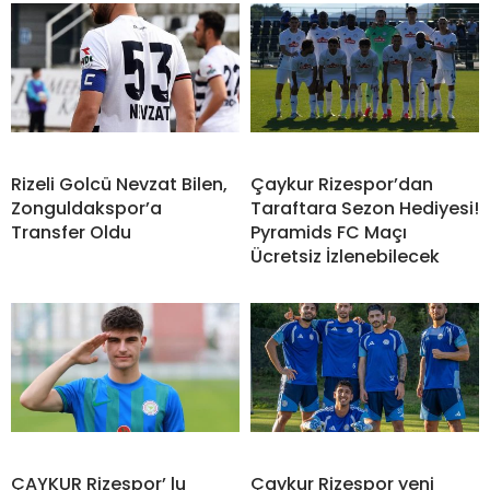
Rizeli Golcü Nevzat Bilen,
Çaykur Rizespor’dan
Zonguldakspor’a
Taraftara Sezon Hediyesi!
Transfer Oldu
Pyramids FC Maçı
Ücretsiz İzlenebilecek
ÇAYKUR Rizespor’ lu
Çaykur Rizespor yeni