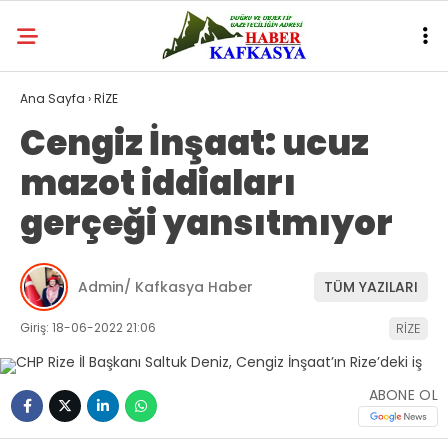
Ana Sayfa
›
RİZE
Cengiz İnşaat: ucuz
mazot iddiaları
gerçeği yansıtmıyor
Admin/ Kafkasya Haber
TÜM YAZILARI
Giriş: 18-06-2022 21:06
RİZE
ABONE OL