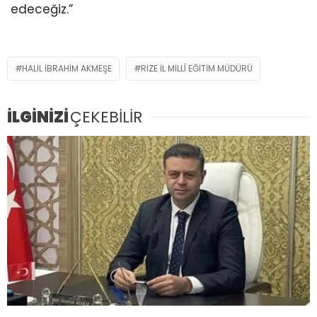
edeceğiz.”
HALIL İBRAHIM AKMEŞE
RIZE İL MILLÎ EĞITIM MÜDÜRÜ
İLGİNİZİ
ÇEKEBİLİR