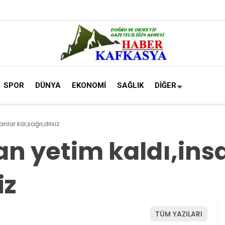
SPOR
DÜNYA
EKONOMİ
SAĞLIK
DİĞER
nlar kör,sağır,dilsiz
an yetim kaldı,ins
iz
TÜM YAZILARI