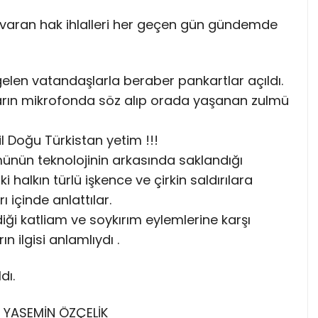
a varan hak ihlalleri her geçen gün gündemde
en vatandaşlarla beraber pankartlar açıldı.
rın mikrofonda söz alıp orada yaşanan zulmü
l Doğu Türkistan yetim !!!
ünün teknolojinin arkasında saklandığı
i halkın türlü işkence ve çirkin saldırılara
 içinde anlattılar.
ediği katliam ve soykırım eylemlerine karşı
 ilgisi anlamlıydı .
dı.
: YASEMİN ÖZÇELİK