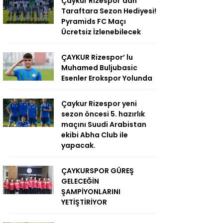
Çaykur Rizespor’dan
Taraftara Sezon Hediyesi!
Pyramids FC Maçı
Ücretsiz İzlenebilecek
ÇAYKUR Rizespor’ lu
Muhamed Buljubasic
Esenler Erokspor Yolunda
Çaykur Rizespor yeni
sezon öncesi 5. hazırlık
maçını Suudi Arabistan
ekibi Abha Club ile
yapacak.
ÇAYKURSPOR GÜREŞ
GELECEĞİN
ŞAMPİYONLARINI
YETİŞTİRİYOR