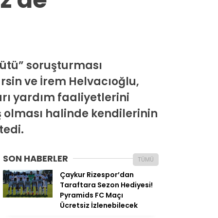
gütü” soruşturması
sin ve İrem Helvacıoğlu,
rı yardım faaliyetlerini
ş olması halinde kendilerinin
tedi.
SON HABERLER
TÜMÜ
Çaykur Rizespor’dan
Taraftara Sezon Hediyesi!
Pyramids FC Maçı
Ücretsiz İzlenebilecek