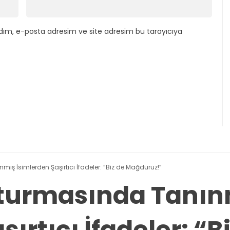
dım, e-posta adresim ve site adresim bu tarayıcıya
ş İsimlerden Şaşırtıcı İfadeler: “Biz de Mağduruz!”
turmasında Tanın
ırtıcı İfadeler: “B