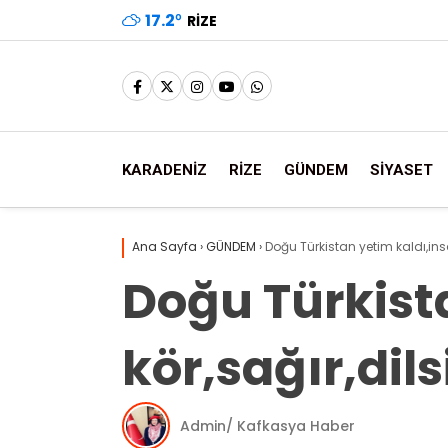
17.2
°
RIZE
KARADENİZ
RİZE
GÜNDEM
SİYASET
Ana Sayfa
›
GÜNDEM
›
Doğu Türkistan yetim kaldı,insa
Doğu Türkist
kör,sağır,dils
Admin/ Kafkasya Haber