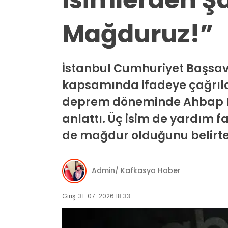
Mağduruz!”
İstanbul Cumhuriyet Başsav
kapsamında ifadeye çağrıla
deprem döneminde Ahbap Derne
anlattı. Üç isim de yardım f
de mağdur olduğunu belirter
Admin/ Kafkasya Haber
Giriş: 31-07-2026 18:33