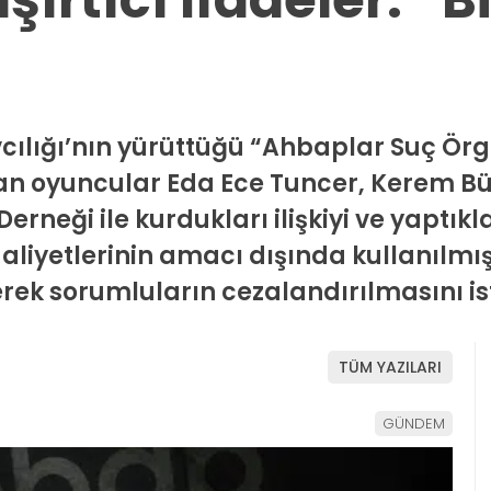
cılığı’nın yürüttüğü “Ahbaplar Suç Ör
n oyuncular Eda Ece Tuncer, Kerem Bür
ği ile kurdukları ilişkiyi ve yaptıkla
aaliyetlerinin amacı dışında kullanılmı
ek sorumluların cezalandırılmasını is
TÜM YAZILARI
GÜNDEM