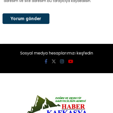
adresim ve site adresim bu tarayıcıya kaydedilsin.
Sosyal medya hesaplarımızı keşfedin