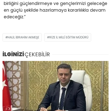
birliğini güçlendirmeye ve gençlerimizi geleceğe
en güçlü şekilde hazırlamaya kararlılıkla devam
edeceğiz.”
HALIL İBRAHIM AKMEŞE
RIZE İL MILLÎ EĞITIM MÜDÜRÜ
İLGİNİZİ
ÇEKEBİLİR