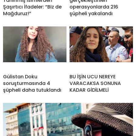
Tanınmış İsimlerden
gerçekleştirilen
Şaşırtıcı İfadeler: “Biz de
operasyonlarda 216
Mağduruz!”
şüpheli yakalandı
Gülistan Doku
BU İŞİN UCU NEREYE
soruşturmasında 4
VARACAKSA SONUNA
şüpheli daha tutuklandı
KADAR GİDİLMELİ