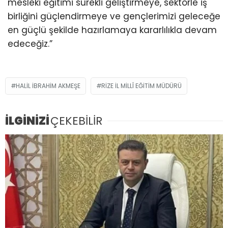
mesleki eğitimi sürekli geliştirmeye, sektörle iş
birliğini güçlendirmeye ve gençlerimizi geleceğe
en güçlü şekilde hazırlamaya kararlılıkla devam
edeceğiz.”
HALIL İBRAHIM AKMEŞE
RIZE İL MILLÎ EĞITIM MÜDÜRÜ
İLGİNİZİ
ÇEKEBİLİR