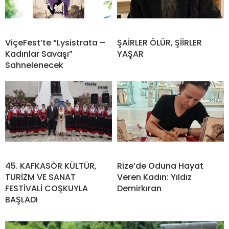
ViçeFest’te “Lysistrata –
ŞAİRLER ÖLÜR, ŞİİRLER
Kadınlar Savaşı”
YAŞAR
Sahnelenecek
45. KAFKASÖR KÜLTÜR,
Rize’de Oduna Hayat
TURİZM VE SANAT
Veren Kadın: Yıldız
FESTİVALİ COŞKUYLA
Demirkıran
BAŞLADI