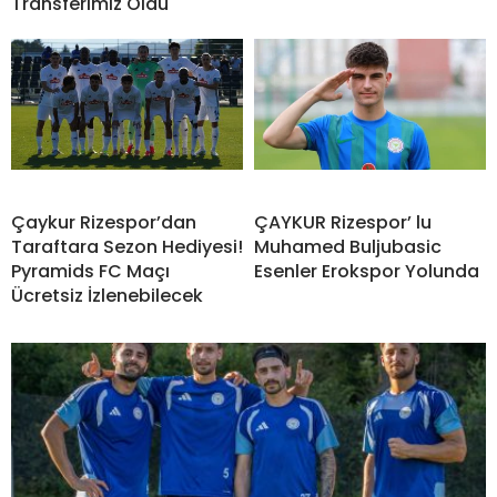
Transferimiz Oldu
Çaykur Rizespor’dan
ÇAYKUR Rizespor’ lu
Taraftara Sezon Hediyesi!
Muhamed Buljubasic
Pyramids FC Maçı
Esenler Erokspor Yolunda
Ücretsiz İzlenebilecek