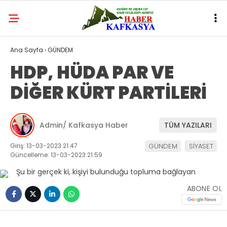
Ana Sayfa
›
GÜNDEM
HDP, HÜDA PAR VE
DİĞER KÜRT PARTİLERİ
Admin/ Kafkasya Haber
TÜM YAZILARI
Giriş: 13-03-2023 21:47
GÜNDEM
SİYASET
Güncelleme: 13-03-2023 21:59
ABONE OL