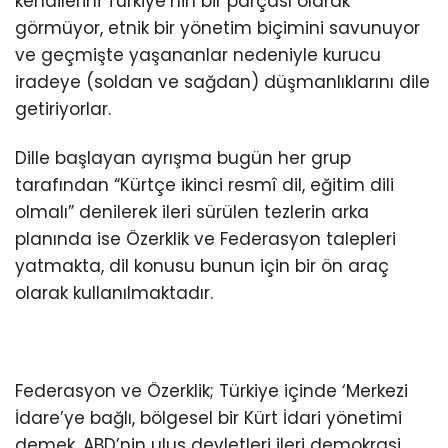
kendilerini Türkiye’nin bir parçası olarak
görmüyor, etnik bir yönetim biçimini savunuyor
ve geçmişte yaşananlar nedeniyle kurucu
iradeye (soldan ve sağdan) düşmanlıklarını dile
getiriyorlar.
Dille başlayan ayrışma bugün her grup
tarafından “Kürtçe ikinci resmî dil, eğitim dili
olmalı” denilerek ileri sürülen tezlerin arka
planında ise Özerklik ve Federasyon talepleri
yatmakta, dil konusu bunun için bir ön araç
olarak kullanılmaktadır.
Federasyon ve Özerklik; Türkiye içinde ‘Merkezi
İdare’ye bağlı, bölgesel bir Kürt İdari yönetimi
demek. ABD’nin ulus devletleri ileri demokrasi