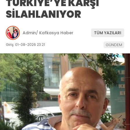
TÜRKİYE’YE KARŞI
SİLAHLANIYOR
Admin/ Kafkasya Haber
TÜM YAZILARI
Giriş: 01-08-2026 23:21
GÜNDEM