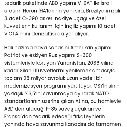
tedarik paketinde ABD yapımı V-BAT ile İsrail
üretimi Heron İHA’larının yanı sıra, Brezilya imzalı
3 adet C-390 askeri nakliye uçağı ve özel
kuvvetlerin kullanımı için İngiliz yapımı 10 adet
VICTA mini denizaltısı da yer alıyor.
Hali hazırda hava sahasını Amerikan yapımı
Patriot ve eskiyen Rus yapımı S-300
sistemleriyle koruyan Yunanistan, 2036 yılına
kadar Silahlı Kuvvetleri’ni yenilemek amacıyla
toplam 28 milyar avroluk uzun vadeli bir
modernizasyon programı yürütüyor. GSYİH’sinin
yaklaşık %3,5’ini savunmaya ayırarak NATO
standartlarının üzerine çıkan Atina, bu hamleyle
ABD’den alacağı F-35 savaş uçakları ve
Fransa’dan tedarik edeceği fırkateynlerin
yanında hava savunma kanadını da tamamen