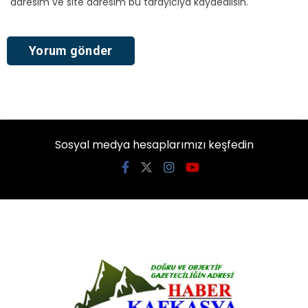
adresim ve site adresim bu tarayıcıya kaydedilsin.
Sosyal medya hesaplarımızı keşfedin