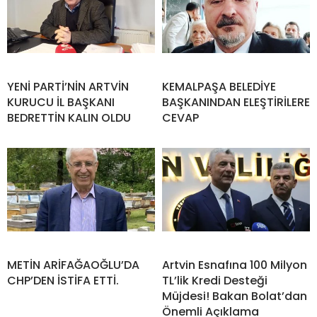
YENİ PARTİ’NİN ARTVİN
KEMALPAŞA BELEDİYE
KURUCU İL BAŞKANI
BAŞKANINDAN ELEŞTİRİLERE
BEDRETTİN KALIN OLDU
CEVAP
METİN ARİFAĞAOĞLU’DA
Artvin Esnafına 100 Milyon
CHP’DEN İSTİFA ETTİ.
TL’lik Kredi Desteği
Müjdesi! Bakan Bolat’dan
Önemli Açıklama