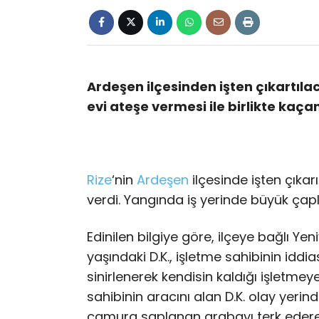
Ardeşen ilçesinden işten çıkartılac
evi ateşe vermesi ile birlikte kaça
Rize
‘nin
Ardeşen
ilçesinde işten çıkarı
verdi. Yangında iş yerinde büyük ça
Edinilen bilgiye göre, ilçeye bağlı Y
yaşındaki D.K., işletme sahibinin iddi
sinirlenerek kendisin kaldığı işletme
sahibinin aracını alan D.K. olay yeri
çamura saplanan arabayı terk edere