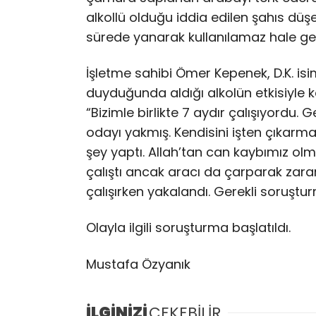
alkollü olduğu iddia edilen şahıs düş
sürede yanarak kullanılamaz hale gel
İşletme sahibi Ömer Kepenek, D.K. isim
duyduğunda aldığı alkolün etkisiyle k
“Bizimle birlikte 7 aydır çalışıyordu. 
odayı yakmış. Kendisini işten çıkarm
şey yaptı. Allah’tan can kaybımız o
çalıştı ancak aracı da çarparak zar
çalışırken yakalandı. Gerekli soruşt
Olayla ilgili soruşturma başlatıldı.
Mustafa Özyanık
İLGİNİZİ
ÇEKEBİLİR