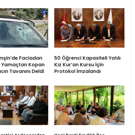
mşin’de Faciadan
50 Öğrenci Kapasiteli Yatılı
! Yamaçtan Kopan
Kız Kur’an Kursu İçin
cın Tavanını Deldi
Protokol İmzalandı