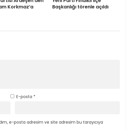
artisi Ardeşen’den
Yeni Parti Fındıklı İlçe
am Korkmaz’a
Başkanlığı törenle açıldı
E-posta
*
dım, e-posta adresim ve site adresim bu tarayıcıya