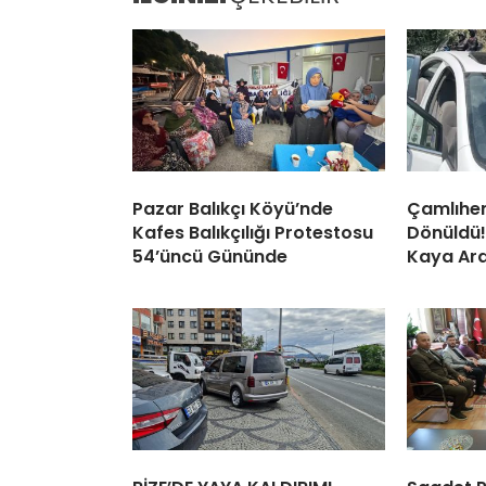
Pazar Balıkçı Köyü’nde
Çamlıhe
Kafes Balıkçılığı Protestosu
Dönüldü
54’üncü Gününde
Kaya Ara