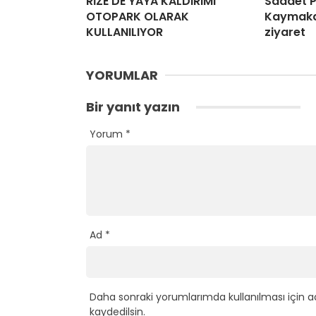
RİZE’DE YAYA KALDIRIMI
Saadet P
OTOPARK OLARAK
Kaymak
KULLANILIYOR
ziyaret
YORUMLAR
Bir yanıt yazın
Yorum
*
Ad
*
Daha sonraki yorumlarımda kullanılması için a
kaydedilsin.