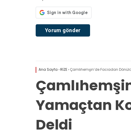
Ana Sayfa
›
RİZE
›
Çamlıhemşin’de Faciadan Dönüld
Çamlıhemşin
Yamaçtan Ko
Deldi