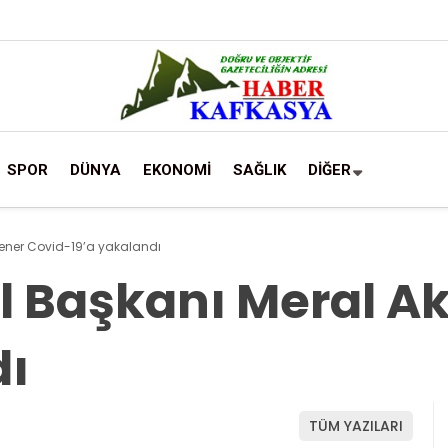
SPOR
DÜNYA
EKONOMİ
SAĞLIK
DİĞER
kşener Covid-19’a yakalandı
el Başkanı Meral A
dı
TÜM YAZILARI