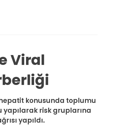
 Viral
berliği
l hepatit konusunda toplumu
u yapılarak risk gruplarına
rısı yapıldı.