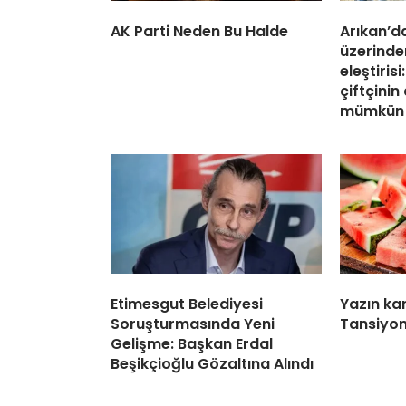
AK Parti Neden Bu Halde
Arıkan’d
üzerinde
eleştiris
çiftçini
mümkün
Etimesgut Belediyesi
Yazın ka
Soruşturmasında Yeni
Tansiyon
Gelişme: Başkan Erdal
Beşikçioğlu Gözaltına Alındı