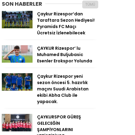
SON HABERLER
TÜMÜ
Çaykur Rizespor’dan
Taraftara Sezon Hediyesi!
Pyramids FC Maçı
Ücretsiz İzlenebilecek
ÇAYKUR Rizespor’ lu
Muhamed Buljubasic
Esenler Erokspor Yolunda
Çaykur Rizespor yeni
sezon öncesi 5. hazırlık
maçını Suudi Arabistan
ekibi Abha Club ile
yapacak.
ÇAYKURSPOR GÜREŞ
GELECEĞİN
ŞAMPİYONLARINI