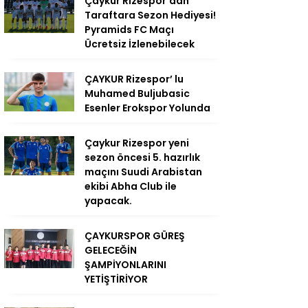
Çaykur Rizespor’dan
Taraftara Sezon Hediyesi!
Pyramids FC Maçı
Ücretsiz İzlenebilecek
ÇAYKUR Rizespor’ lu
Muhamed Buljubasic
Esenler Erokspor Yolunda
Çaykur Rizespor yeni
sezon öncesi 5. hazırlık
maçını Suudi Arabistan
ekibi Abha Club ile
yapacak.
ÇAYKURSPOR GÜREŞ
GELECEĞİN
ŞAMPİYONLARINI
YETİŞTİRİYOR