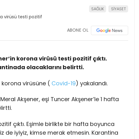
SAĞLIK
SİYASET
ABONE OL
r’in korona virüsü testi pozitif çıktı.
antinada olacaklarını belirtti.
 korona virüsüne (
Covid-19
) yakalandı.
eral Akşener, eşi Tuncer Akşener’le 1 hafta
rtti.
itif çıktı. Eşimle birlikte bir hafta boyunca
iz de iyiyiz, kimse merak etmesin. Karantina