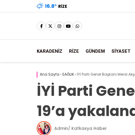
16.8
°
RIZE
KARADENİZ
RİZE
GÜNDEM
SİYASET
Ana Sayfa
›
SAĞLIK
›
İYİ Parti Genel Başkanı Meral A
İYİ Parti Gen
19’a yakalan
Admin/ Kafkasya Haber