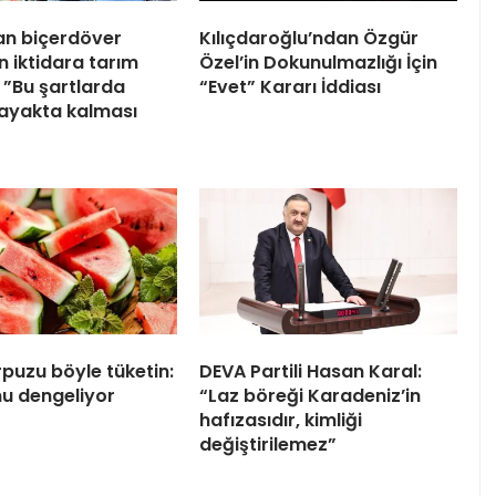
an biçerdöver
Kılıçdaroğlu’ndan Özgür
n iktidara tarım
Özel’in Dokunulmazlığı İçin
i: ”Bu şartlarda
“Evet” Kararı İddiası
n ayakta kalması
rpuzu böyle tüketin:
DEVA Partili Hasan Karal:
u dengeliyor
“Laz böreği Karadeniz’in
hafızasıdır, kimliği
değiştirilemez”