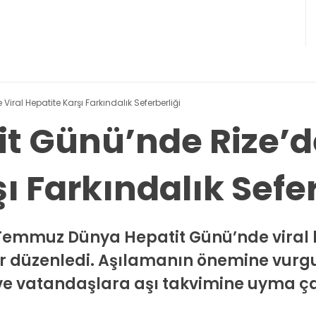
iral Hepatite Karşı Farkındalık Seferberliği
t Günü’nde Rize’de
ı Farkındalık Sefer
28 Temmuz Dünya Hepatit Günü’nde vira
ler düzenledi. Aşılamanın önemine vurg
e vatandaşlara aşı takvimine uyma çağ