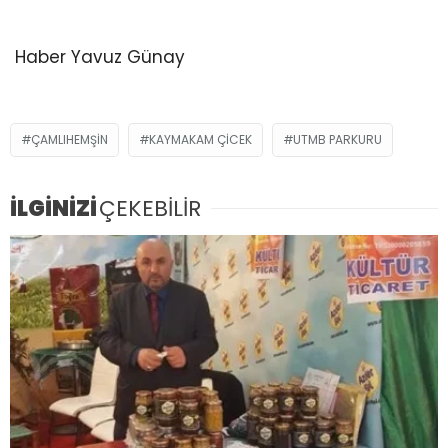
Haber Yavuz Günay
ÇAMLIHEMŞIN
KAYMAKAM ÇICEK
UTMB PARKURU
İLGİNİZİ
ÇEKEBİLİR