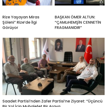
Rize Yaşayan Miras
BAŞKAN ÖMER ALTUN:
Şöleni” Rize’de İlgi
“ÇAMLıHEMŞİN CENNETİN
Görüyor
FRAGMANIDIR”
Saadet Partisi’nden Zafer Partisi’ne Ziyaret: “Üçüncü
Bir Yol İçin Muhalefet Bir Araya