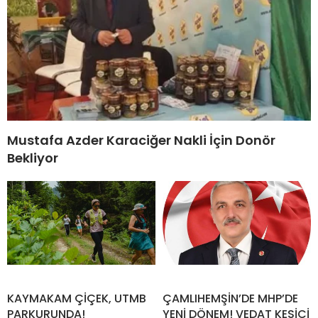
Mustafa Azder Karaciğer Nakli İçin Donör
Bekliyor
KAYMAKAM ÇİÇEK, UTMB
ÇAMLIHEMŞİN’DE MHP’DE
PARKURUNDA!
YENİ DÖNEM! VEDAT KESİCİ