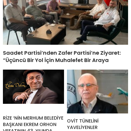
Saadet Partisi’nden Zafer Partisi’ne Ziyaret:
“Üçüncü Bir Yol İçin Muhalefet Bir Araya
RİZE ‘NİN MERHUM BELEDİYE
OVİT TÜNELİNİ
BAŞKANI EKREM ORHON
YAVELİYENLER
VEFATININ 43. YILINDA