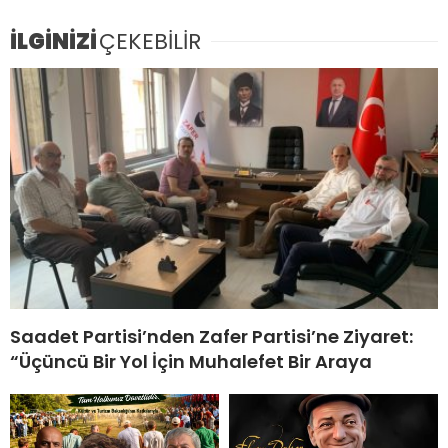
İLGİNİZİ
ÇEKEBİLİR
Saadet Partisi’nden Zafer Partisi’ne Ziyaret:
“Üçüncü Bir Yol İçin Muhalefet Bir Araya