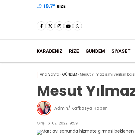
19.7
°
RIZE
KARADENİZ
RİZE
GÜNDEM
SİYASET
Ana Sayfa
›
GÜNDEM
›
Mesut Yılmaz ismi verilsin bask
Mesut Yılmaz 
Admin/ Kafkasya Haber
Giriş: 16-02-2022 19:59