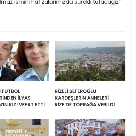
ılmaz ismini hafızalarımızda sürekli tutacağız”
Lİ FUTBOL
RİZELİ SEFEROĞLU
RİNDEN İLYAS
KARDEŞLERİN ANNELERİ
IN KIZI VEFAT ETTİ
RİZE’DE TOPRAĞA VERİLDİ