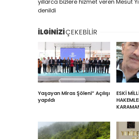
yıllarca bizlere hizmet veren Mesut Y
denildi
İLGİNİZİ
ÇEKEBİLİR
Yaşayan Miras Şöleni” Açılışı
ESKİ MİL
yapıldı
HAKEMLE
KARAMAN’