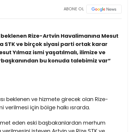
ABONE OL
 beklenen Rize-Artvin Havalimanına Mesut
 STK ve birçok siyasi parti ortak karar
sut Yılmaz ismi yaşatılmalı, ilimize ve
rbaşkanından bu konuda talebimiz var”
ı beklenen ve hizmete girecek olan Rize-
 verilmesi için bölge halkı ısrarda.
 hizmet eden eski başbakanlardan merhum
verilmesini isteyen Artvin ve Rize STK ve