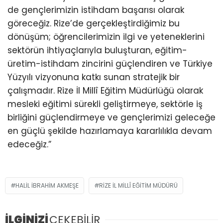
de gençlerimizin istihdam başarısı olarak
göreceğiz. Rize’de gerçekleştirdiğimiz bu
dönüşüm; öğrencilerimizin ilgi ve yeteneklerini
sektörün ihtiyaçlarıyla buluşturan, eğitim-
üretim-istihdam zincirini güçlendiren ve Türkiye
Yüzyılı vizyonuna katkı sunan stratejik bir
çalışmadır. Rize İl Millî Eğitim Müdürlüğü olarak
mesleki eğitimi sürekli geliştirmeye, sektörle iş
birliğini güçlendirmeye ve gençlerimizi geleceğe
en güçlü şekilde hazırlamaya kararlılıkla devam
edeceğiz.”
HALIL İBRAHIM AKMEŞE
RIZE İL MILLÎ EĞITIM MÜDÜRÜ
İLGİNİZİ
ÇEKEBİLİR