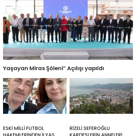
Yaşayan Miras Şöleni” Açılışı yapıldı
ESKİ MİLLİ FUTBOL
RİZELİ SEFEROĞLU
HAKEMLERİNDEN İLYAS
KARDEŞLERİN ANNELERİ