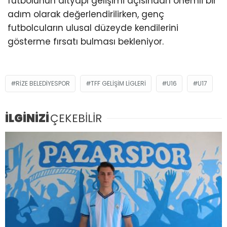
futbolunun altyapı gelişimi açısından önemli bir
adım olarak değerlendirilirken, genç
futbolcuların ulusal düzeyde kendilerini
gösterme fırsatı bulması bekleniyor.
RIZE BELEDIYESPOR
TFF GELIŞIM LIGLERI
U16
U17
İLGİNİZİ
ÇEKEBİLİR