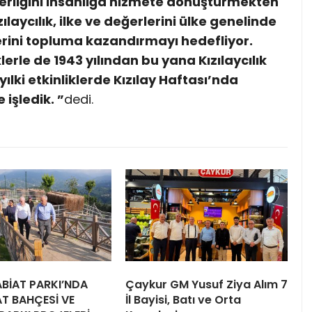
verliğini insanlığa hizmete dönüştürmekten
aycılık, ilke ve değerlerini ülke genelinde
lerini topluma kazandırmayı hedefliyor.
lerle de 1943 yılından bu yana Kızılaycılık
yılki etkinliklerde Kızılay Haftası’nda
 işledik. ”
dedi.
TABİAT PARKI’NDA
Çaykur GM Yusuf Ziya Alım 7
T BAHÇESİ VE
İl Bayisi, Batı ve Orta