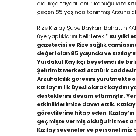
oldukça faydalı onur konuğu Rize Kızıl
geçen 85 yaşında tanınmış Arzuhalci 
Rize Kızılay Şube Başkanı Bahattin KAR
üye yaptıklarını belirterek “
Bu yılki e
gazetecisi ve Rize sağlık camiasın
değeri olan 85 yaşında ve Kızılay’ın
Yurdakul Kayıkçı beyefendi ile birl
Şehrimiz Merkezi Atatürk caddesin
Arzuhalcilik görevini yürütmekte 
Kızılay’ın ilk üyesi olarak kaydını 
desteklerini devam ettirmiştir. Yen
etkinliklerimize davet ettik. Kızıla
görevlilerine hitap eden, Kızılay’ın 
geçmişte vermiş olduğu hizmet an
Kızılay seveneler ve personelimiz 