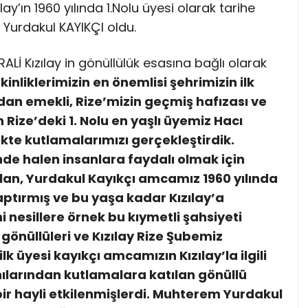
ay’ın 1960 yılında 1.Nolu üyesi olarak tarihe
Yurdakul KAYIKÇI oldu.
ALİ Kızılay in gönüllülük esasına bağlı olarak
tkinliklerimizin en önemlisi şehrimizin ilk
dan emekli, Rize’mizin geçmiş hafızası ve
 Rize’deki 1. Nolu en yaşlı üyemiz Hacı
ikte kutlamalarımızı gerçekleştirdik.
de halen insanlara faydalı olmak için
olan, Yurdakul Kayıkçı amcamız 1960 yılında
yaptırmış ve bu yaşa kadar Kızılay’a
i nesillere örnek bu kıymetli şahsiyeti
y gönüllüleri ve Kızılay Rize Şubemiz
ilk üyesi kayıkçı amcamızın Kızılay’la ilgili
ılarından kutlamalara katılan gönüllü
bir hayli etkilenmişlerdi. Muhterem Yurdakul