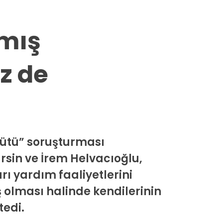
mış
iz de
gütü” soruşturması
sin ve İrem Helvacıoğlu,
rı yardım faaliyetlerini
ş olması halinde kendilerinin
tedi.