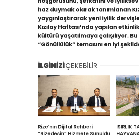
hoşgörüsünü, şefkatini ve iyilikse
haz duymak olarak tanımlanan Kızıl
yaygınlaştırarak yeni iyilik derviş
Kızılay Haftası’nda yapılan etkinlik
kültürü yaşatılmaya çalışılıyor. Bu 
“Gönüllülük” temasını en iyi şekilde
İLGİNİZİ
ÇEKEBİLİR
Rize’nin Dijital Rehberi
ISIRLIK 
“Rizedesin” Hizmete Sunuldu
HAYVANA