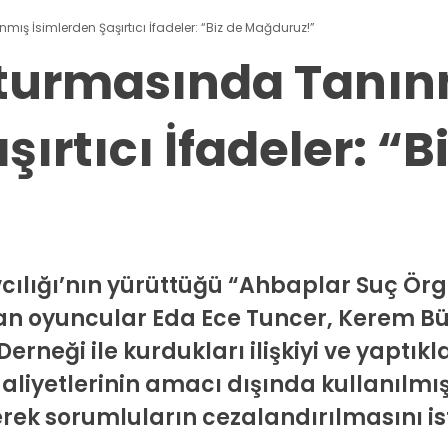
ş İsimlerden Şaşırtıcı İfadeler: “Biz de Mağduruz!”
turmasında Tanın
ırtıcı İfadeler: “B
cılığı’nın yürüttüğü “Ahbaplar Suç Ör
n oyuncular Eda Ece Tuncer, Kerem Bür
ği ile kurdukları ilişkiyi ve yaptıkla
aaliyetlerinin amacı dışında kullanılmı
ek sorumluların cezalandırılmasını is