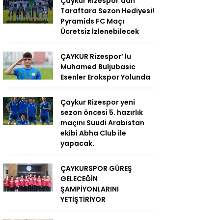
Çaykur Rizespor’dan
Taraftara Sezon Hediyesi!
Pyramids FC Maçı
Ücretsiz İzlenebilecek
ÇAYKUR Rizespor’ lu
Muhamed Buljubasic
Esenler Erokspor Yolunda
Çaykur Rizespor yeni
sezon öncesi 5. hazırlık
maçını Suudi Arabistan
ekibi Abha Club ile
yapacak.
ÇAYKURSPOR GÜREŞ
GELECEĞİN
ŞAMPİYONLARINI
YETİŞTİRİYOR