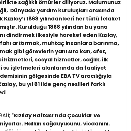
irlikte sağlıklı ömürler diliyoruz. Malumunuz
eğil, Dünyada yardım kuruluşları arasında
 Kızılay’ı 1868 yılından beri her türlü felaket
mıştır. Kurulduğu 1868 yılından bu yana
nı dindirmek ilkesiyle hareket eden Kızılay,
fahı arttırmak, muhtaç insanlara barınma,
mak gibi görevlerin yanı sıra kan, afet,
hizmetleri, sosyal hizmetler, sağlık, ilk
i su işletmeleri alanlarında da faaliyet
demisinin gölgesinde EBA TV aracılığıyla
ılay, bu yıl 81 ilde genç nesilleri farklı
di.
ALİ; “
Kızılay Haftası’nda Çocuklar ve
niyorlar.
Halkın sağduyusunu, vicdanını,