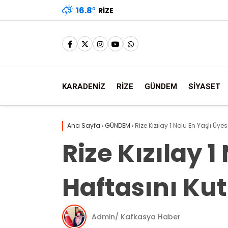
16.8
°
RIZE
KARADENİZ
RİZE
GÜNDEM
SİYASET
Ana Sayfa
›
GÜNDEM
›
Rize Kızılay 1 Nolu En Yaşlı Üyes
Rize Kızılay 1
Haftasını Kut
Admin/ Kafkasya Haber