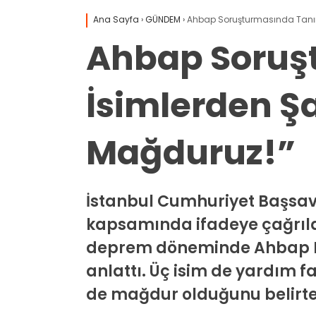
Ana Sayfa
›
GÜNDEM
›
Ahbap Soruşturmasında Tanınmı
Ahbap Soruş
İsimlerden Şaş
Mağduruz!”
İstanbul Cumhuriyet Başsav
kapsamında ifadeye çağrıla
deprem döneminde Ahbap Derne
anlattı. Üç isim de yardım f
de mağdur olduğunu belirter