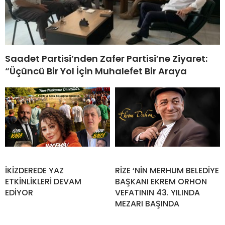
Saadet Partisi’nden Zafer Partisi’ne Ziyaret:
“Üçüncü Bir Yol İçin Muhalefet Bir Araya
İKİZDEREDE YAZ
RİZE ‘NİN MERHUM BELEDİYE
ETKİNLİKLERİ DEVAM
BAŞKANI EKREM ORHON
EDİYOR
VEFATININ 43. YILINDA
MEZARI BAŞINDA