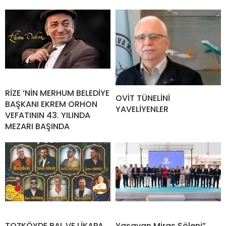
RİZE ‘NİN MERHUM BELEDİYE
OVİT TÜNELİNİ
BAŞKANI EKREM ORHON
YAVELİYENLER
VEFATININ 43. YILINDA
MEZARI BAŞINDA
TOZKÖYDE BAL VE LİKAPA
Yaşayan Miras Şöleni”