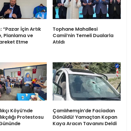
 “Pazar İçin Artık
Tophane Mahallesi
, Planlama ve
Camii’nin Temeli Dualarla
Hareket Etme
Atıldı
lıkçı Köyü’nde
Çamlıhemşin’de Faciadan
ıkçılığı Protestosu
Dönüldü! Yamaçtan Kopan
 Gününde
Kaya Aracın Tavanını Deldi