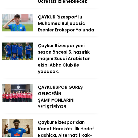
Ücretsiz İzlenebilecek
ÇAYKUR Rizespor’ lu
Muhamed Buljubasic
Esenler Erokspor Yolunda
Çaykur Rizespor yeni
sezon öncesi 5. hazırlık
maçını Suudi Arabistan
ekibi Abha Club ile
yapacak.
ÇAYKURSPOR GÜREŞ
GELECEĞİN
ŞAMPİYONLARINI
YETİŞTİRİYOR
Çaykur Rizespor’dan
Kanat Harekâtı: İlk Hedef
Rashica, Alternatif Rak-