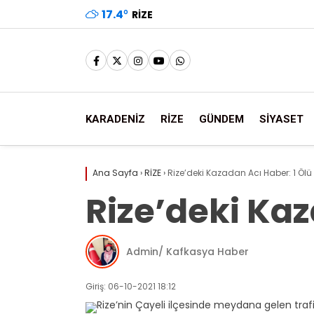
17.4
°
RIZE
KARADENİZ
RİZE
GÜNDEM
SİYASET
Ana Sayfa
›
RİZE
›
Rize’deki Kazadan Acı Haber: 1 Ölü
Rize’deki Kaz
Admin/ Kafkasya Haber
Giriş: 06-10-2021 18:12