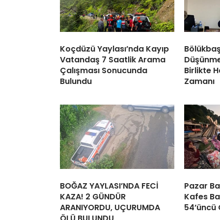
Koçdüzü Yaylası’nda Kayıp
Bölükbaş:
Vatandaş 7 Saatlik Arama
Düşünme
Çalışması Sonucunda
Birlikte 
Bulundu
Zamanı
BOĞAZ YAYLASI’NDA FECİ
Pazar Ba
KAZA! 2 GÜNDÜR
Kafes Bal
ARANIYORDU, UÇURUMDA
54’üncü
ÖLÜ BULUNDU