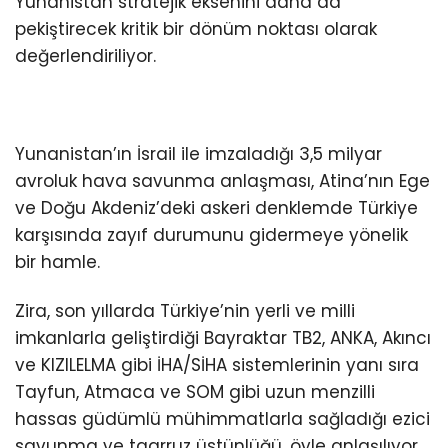
Yunanistan stratejik eksenini daha da
pekiştirecek kritik bir dönüm noktası olarak
değerlendiriliyor.
Yunanistan’ın İsrail ile imzaladığı 3,5 milyar
avroluk hava savunma anlaşması, Atina’nın Ege
ve Doğu Akdeniz’deki askeri denklemde Türkiye
karşısında zayıf durumunu gidermeye yönelik
bir hamle.
Zira, son yıllarda Türkiye’nin yerli ve milli
imkanlarla geliştirdiği Bayraktar TB2, ANKA, Akıncı
ve KIZILELMA gibi İHA/SİHA sistemlerinin yanı sıra
Tayfun, Atmaca ve SOM gibi uzun menzilli
hassas güdümlü mühimmatlarla sağladığı ezici
savunma ve taarruz üstünlüğü, öyle anlaşılıyor