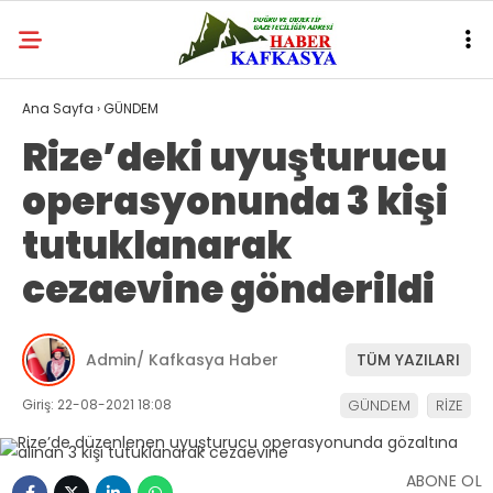
Ana Sayfa
›
GÜNDEM
Rize’deki uyuşturucu
operasyonunda 3 kişi
tutuklanarak
cezaevine gönderildi
Admin/ Kafkasya Haber
TÜM YAZILARI
Giriş: 22-08-2021 18:08
GÜNDEM
RİZE
ABONE OL