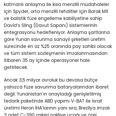
katmanlı anlaşma ile kısa menzilli müdahaleler
için Spyder, orta menzilli tehditler için Barak MX
ve balistik füze engelleme kabiliyetine sahip
David’s Sling (Davut Sapanı) sistemlerinin
entegrasyonu hedefleniyor. Anlaşma şartlarına
göre Yunan savunma sanayii şirketleri üretim
sürecinde en az %25 oranında pay sahibi olacak
ve tüm sistem sözleşmenin imzalanmasından
itibaren 35 ay içinde operasyonel hale
getirilecek.
Ancak 3,5 milyar avroluk bu devasa bütçe
yalnızca füze savunma bataryalarından ibaret
değil. Yunanistan’ın onayladığı genişletilmiş
tedarik paketinde ABD yapımı V-BAT ile İsrail
üretimi Heron İHA’larının yanı sıra, Brezilya imzalı
3 adet C-390 askeri nakliye uçağı ve özel