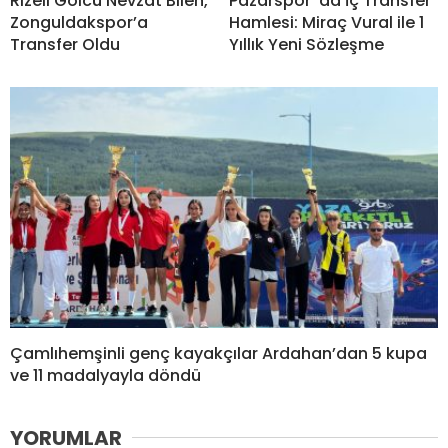
Rizeli Golcü Nevzat Bilen,
Pazarspor’ da İç Transfer
Zonguldakspor’a
Hamlesi: Miraç Vural ile 1
Transfer Oldu
Yıllık Yeni Sözleşme
Çamlıhemşinli genç kayakçılar Ardahan’dan 5 kupa
ve 11 madalyayla döndü
YORUMLAR