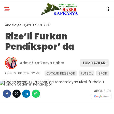
Ana Sayfa
›
ÇAYKUR RİZESPOR
Rize’li Furkan
Pendikspor’ da
Admin/ Kafkasya Haber
TÜM YAZILARI
Giriş: 19-06-2021 22:23
ÇAYKUR RİZESPOR
FUTBOL
SPOR
ABONE OL