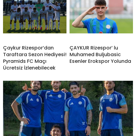
Çaykur Rizespor’dan
ÇAYKUR Rizespor’ lu
Taraftara Sezon Hediyesi!
Muhamed Buljubasic
Pyramids FC Maçı
Esenler Erokspor Yolunda
Ücretsiz İzlenebilecek