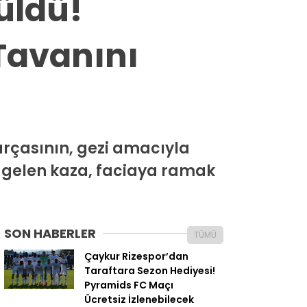
üldü!
Tavanını
rçasının, gezi amacıyla
 gelen kaza, faciaya ramak
SON HABERLER
TÜMÜ
Çaykur Rizespor’dan
Taraftara Sezon Hediyesi!
Pyramids FC Maçı
Ücretsiz İzlenebilecek