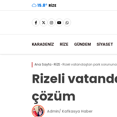
15.8
°
RIZE
KARADENİZ
RİZE
GÜNDEM
SİYASET
Ana Sayfa
›
RİZE
›
Rizeli vatandaştan park sorununa 
Rizeli vatand
çözüm
Admin/ Kafkasya Haber