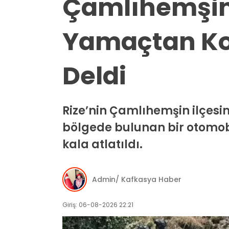
Çamlıhemşin
Yamaçtan Ko
Deldi
Rize’nin Çamlıhemşin ilçes
bölgede bulunan bir otomob
kala atlatıldı.
Admin/ Kafkasya Haber
Giriş: 06-08-2026 22:21