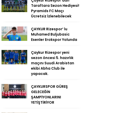
Çaykur Rizespor’dan
Taraftara Sezon Hediyesi!
Pyramids FC Maçı
Ücretsiz İzlenebilecek
ÇAYKUR Rizespor’ lu
Muhamed Buljubasic
Esenler Erokspor Yolunda
Çaykur Rizespor yeni
sezon öncesi 5. hazırlık
maçını Suudi Arabistan
ekibi Abha Club ile
yapacak.
ÇAYKURSPOR GÜREŞ
GELECEĞİN
ŞAMPİYONLARINI
YETİŞTİRİYOR