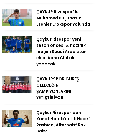
ÇAYKUR Rizespor’ lu
Muhamed Buljubasic
Esenler Erokspor Yolunda
Çaykur Rizespor yeni
sezon öncesi 5. hazırlık
maçını Suudi Arabistan
ekibi Abha Club ile
yapacak.
ÇAYKURSPOR GÜREŞ
GELECEĞİN
ŞAMPİYONLARINI
YETİŞTİRİYOR
Çaykur Rizespor’dan
Kanat Harekâtı: İlk Hedef
Rashica, Alternatif Rak-
Sakyi