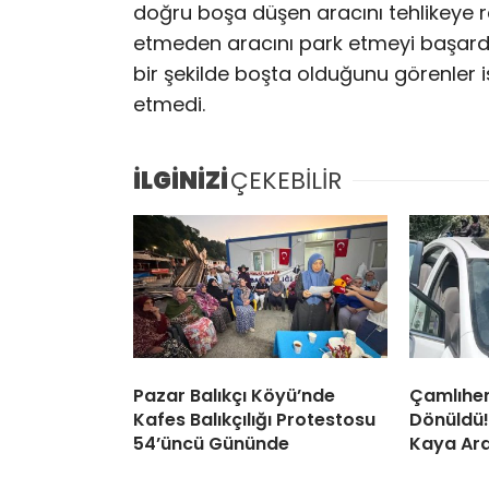
doğru boşa düşen aracını tehlikeye 
etmeden aracını park etmeyi başardı. 
bir şekilde boşta olduğunu görenler i
etmedi.
İLGİNİZİ
ÇEKEBİLİR
Pazar Balıkçı Köyü’nde
Çamlıhe
Kafes Balıkçılığı Protestosu
Dönüldü
54’üncü Gününde
Kaya Ara