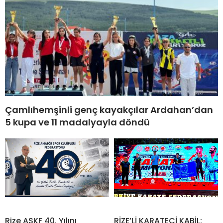
Çamlıhemşinli genç kayakçılar Ardahan’dan
5 kupa ve 11 madalyayla döndü
Rize ASKF 40. Yılını
RİZE’Lİ KARATECİ KABİL;