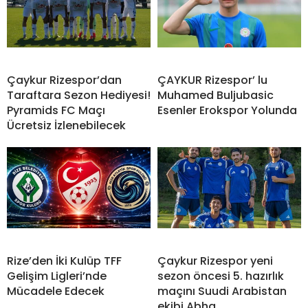
Çaykur Rizespor’dan
ÇAYKUR Rizespor’ lu
Taraftara Sezon Hediyesi!
Muhamed Buljubasic
Pyramids FC Maçı
Esenler Erokspor Yolunda
Ücretsiz İzlenebilecek
Rize’den İki Kulüp TFF
Çaykur Rizespor yeni
Gelişim Ligleri’nde
sezon öncesi 5. hazırlık
Mücadele Edecek
maçını Suudi Arabistan
ekibi Abha