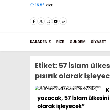
15.5
°
RIZE
KARADENİZ
RİZE
GÜNDEM
SİYASET
Etiket:
57 İslam ülkes
pısırık olarak işleye
K
yazacak, 57 İslam ülkesini 
olarak işleyecek”