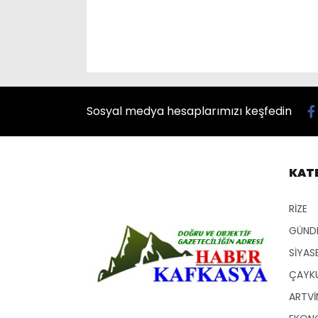
Sosyal medya hesaplarımızı keşfedin
KAT
RİZE
GÜND
SİYAS
ÇAYKU
ARTVİ