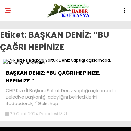
Etiket:
BAŞKAN DENİZ: “BU
ÇAĞRI HEPİNİZE
BAŞKAN DENİZ: “BU ÇAĞRI HEPİNİZE,
HEPİMİZE.”
CHP Rize İl Başkanı Saltuk Deniz yaptığı açıklamada,
Belediye Başkanlığı adaylığını belirlediklerini
ifadeederek; “"Gelin hep
29 Ocak 2024 Pazartesi 13:21