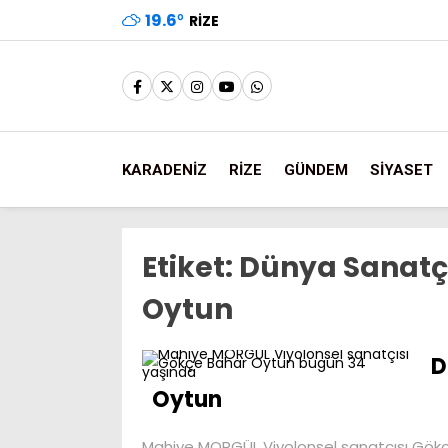
19.6
°
RIZE
KARADENİZ
RİZE
GÜNDEM
SİYASET
Etiket:
Dünya Sanatçı
Oytun
D
Oytun
Mahiye MORGÜL Viyolonsel sanatçısı Gök