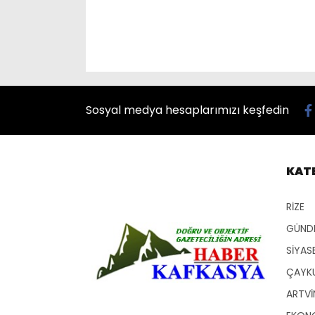
Sosyal medya hesaplarımızı keşfedin
KAT
RİZE
GÜND
SİYAS
ÇAYKU
ARTVİ