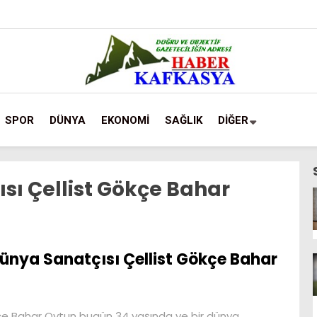
SPOR
DÜNYA
EKONOMİ
SAĞLIK
DİĞER
sı Çellist Gökçe Bahar
ünya Sanatçısı Çellist Gökçe Bahar
çe Bahar Oytun bugün 34 yaşında ve bir dünya