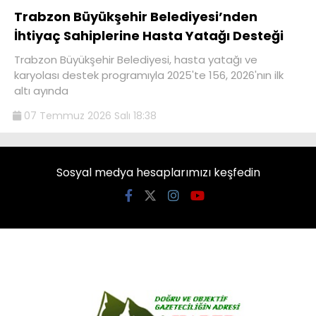
Trabzon Büyükşehir Belediyesi’nden
İhtiyaç Sahiplerine Hasta Yatağı Desteği
Trabzon Büyükşehir Belediyesi, hasta yatağı ve
karyolası destek programıyla 2025'te 156, 2026'nın ilk
altı ayında
07 Temmuz 2026 Salı 18:38
Sosyal medya hesaplarımızı keşfedin