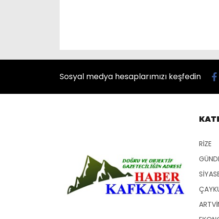
Sosyal medya hesaplarımızı keşfedin
KAT
RİZE
GÜND
SİYAS
ÇAYKU
ARTVİ