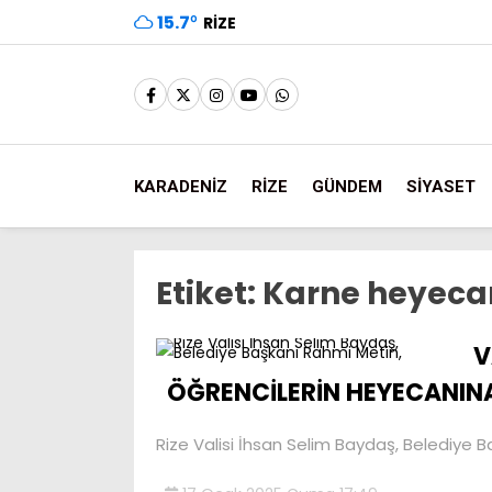
15.7
°
RIZE
KARADENİZ
RİZE
GÜNDEM
SİYASET
Etiket:
Karne heyeca
V
ÖĞRENCİLERİN HEYECANIN
Rize Valisi İhsan Selim Baydaş, Belediye Ba