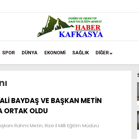
SPOR
DÜNYA
EKONOMİ
SAĞLIK
DİĞER
nı
ALİ BAYDAŞ VE BAŞKAN METİN
A ORTAK OLDU
şkanı Rahmi Metin, Rize il Milli Eğitim Müdürü