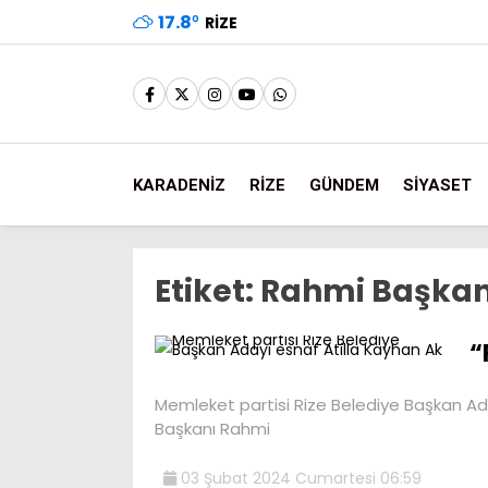
17.8
°
RIZE
KARADENİZ
RİZE
GÜNDEM
SİYASET
Etiket:
Rahmi Başkan 
“
Memleket partisi Rize Belediye Başkan Ada
Başkanı Rahmi
03 Şubat 2024 Cumartesi 06:59