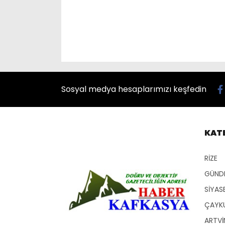
Sosyal medya hesaplarımızı keşfedin
KAT
RİZE
GÜND
SİYAS
ÇAYKU
ARTVİ