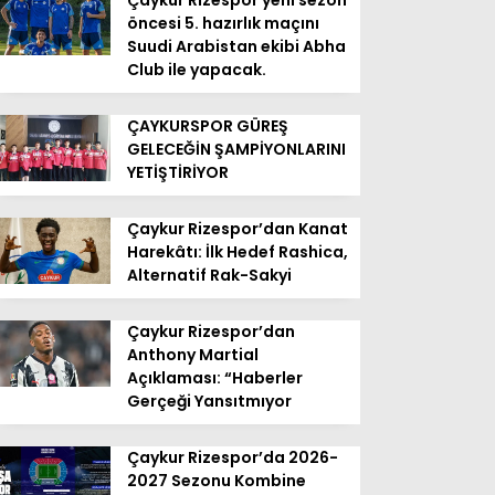
Çaykur Rizespor yeni sezon
öncesi 5. hazırlık maçını
Suudi Arabistan ekibi Abha
Club ile yapacak.
ÇAYKURSPOR GÜREŞ
GELECEĞİN ŞAMPİYONLARINI
YETİŞTİRİYOR
Çaykur Rizespor’dan Kanat
Harekâtı: İlk Hedef Rashica,
Alternatif Rak-Sakyi
Çaykur Rizespor’dan
Anthony Martial
Açıklaması: “Haberler
Gerçeği Yansıtmıyor
Çaykur Rizespor’da 2026-
2027 Sezonu Kombine