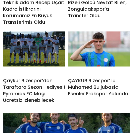
Teknik adam Recep Uçar:
Rizeli Golcü Nevzat Bilen,
Kadro İstikrarını
Zonguldakspor’a
Korumamız En Büyük
Transfer Oldu
Transferimiz Oldu
Çaykur Rizespor’dan
ÇAYKUR Rizespor’ lu
Taraftara Sezon Hediyesi!
Muhamed Buljubasic
Pyramids FC Maçı
Esenler Erokspor Yolunda
Ücretsiz İzlenebilecek