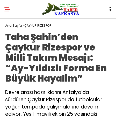
Ana Sayfa
›
ÇAYKUR RİZESPOR
Taha Şahin’den
Çaykur Rizespor ve
Milli Takım Mesajı:
“Ay-Yıldızlı Forma En
Büyük Hayalim”
Devre arası hazırlıklarını Antalya’da
sürdüren Çaykur Rizespor’da futbolcular
yoğun tempoda çalışmalarına devam
ediyor. Yeşil-mavili ekibin 25 yaşındaki