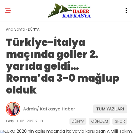
Ana Sayfa
›
DÜNYA
Türkiye-İtalya
maçında goller 2.
yarıda geldi…
Roma’da 3-0 mağlup
olduk
Admin/ Kafkasya Haber
TÜM YAZILARI
Giriş: 11-06-2021 21:18
DÜNYA
GÜNDEM
SPOR