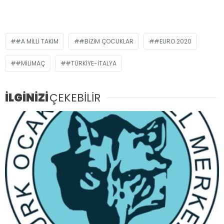
#A MILLI TAKIM
#BIZIM ÇOCUKLAR
#EURO 2020
#MILIMAÇ
#TÜRKIYE-İTALYA
İLGİNİZİ
ÇEKEBİLİR