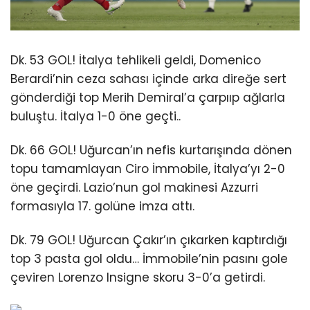
Dk. 53 GOL! İtalya tehlikeli geldi, Domenico
Berardi’nin ceza sahası içinde arka direğe sert
gönderdiği top Merih Demiral’a çarpııp ağlarla
buluştu. İtalya 1-0 öne geçti..
Dk. 66 GOL! Uğurcan’ın nefis kurtarışında dönen
topu tamamlayan Ciro İmmobile, İtalya’yı 2-0
öne geçirdi. Lazio’nun gol makinesi Azzurri
formasıyla 17. golüne imza attı.
Dk. 79 GOL! Uğurcan Çakır’ın çıkarken kaptırdığı
top 3 pasta gol oldu… İmmobile’nin pasını gole
çeviren Lorenzo Insigne skoru 3-0’a getirdi.