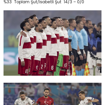
%33
Toplam Şut/İsabetli Şut
14/3 – 0/0