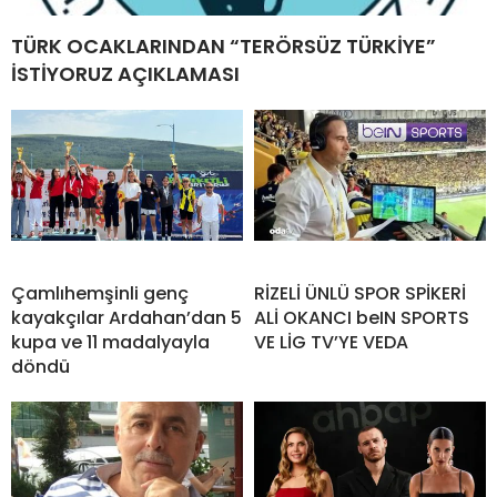
TÜRK OCAKLARINDAN “TERÖRSÜZ TÜRKİYE”
İSTİYORUZ AÇIKLAMASI
Çamlıhemşinli genç
RİZELİ ÜNLÜ SPOR SPİKERİ
kayakçılar Ardahan’dan 5
ALİ OKANCI beIN SPORTS
kupa ve 11 madalyayla
VE LİG TV’YE VEDA
döndü