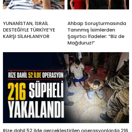
YUNANİSTAN, İSRAİL
Ahbap Soruşturmasında
DESTEĞİYLE TÜRKİYE’YE
Tanınmış İsimlerden
KARŞI SİLAHLANIYOR
Şaşırtıcı İfadeler: “Biz de
Mağduruz!”
Rize dahil 52 ilde gerçekleştirilen operasyonlarda 216