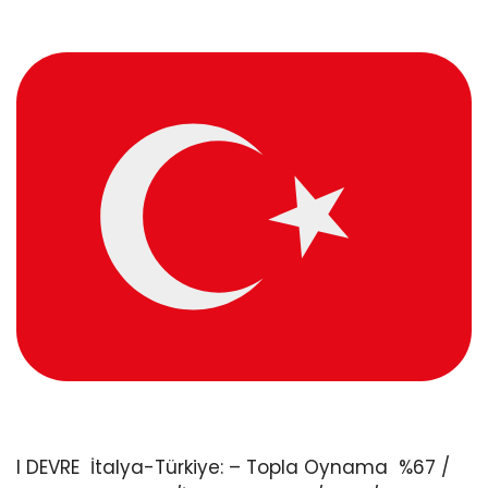
I DEVRE
İtalya-Türkiye:
–
Topla Oynama
%67 /