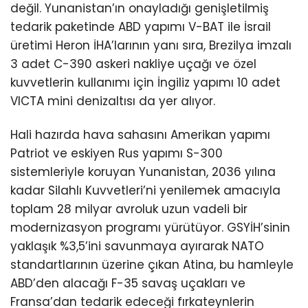
değil. Yunanistan’ın onayladığı genişletilmiş
tedarik paketinde ABD yapımı V-BAT ile İsrail
üretimi Heron İHA’larının yanı sıra, Brezilya imzalı
3 adet C-390 askeri nakliye uçağı ve özel
kuvvetlerin kullanımı için İngiliz yapımı 10 adet
VICTA mini denizaltısı da yer alıyor.
Hali hazırda hava sahasını Amerikan yapımı
Patriot ve eskiyen Rus yapımı S-300
sistemleriyle koruyan Yunanistan, 2036 yılına
kadar Silahlı Kuvvetleri’ni yenilemek amacıyla
toplam 28 milyar avroluk uzun vadeli bir
modernizasyon programı yürütüyor. GSYİH’sinin
yaklaşık %3,5’ini savunmaya ayırarak NATO
standartlarının üzerine çıkan Atina, bu hamleyle
ABD’den alacağı F-35 savaş uçakları ve
Fransa’dan tedarik edeceği fırkateynlerin