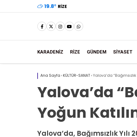
19.8
°
RIZE
KARADENİZ
RİZE
GÜNDEM
SİYASET
Ana Sayfa
›
KÜLTÜR-SANAT
›
Yalova’da “Bağımsızlık Y
Yalova’da “Ba
Yoğun Katılım
Yalova’da, Bağımsızlık Yılı 