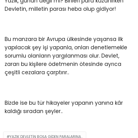
Yazık, günah değil mi? Birileri para kazanırken
Devletin, milletin parası heba olup gidiyor!
Bu manzara bir Avrupa ülkesinde yaşansa ilk
yapılacak şey işi yapanla, onları denetlemekle
sorumlu olanların yargılanması olur. Devlet,
zararı bu kişilere ödetmenin ötesinde ayrıca
çeşitli cezalara çarptırır..
Bizde ise bu tür hikayeler yapanın yanına kâr
kaldığı sıradan şeyler..
YAZIK DEVLETIN BOŞA GIDEN PARALARINA..