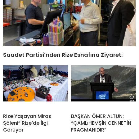
Saadet Partisi’nden Rize Esnafına Ziyaret:
Rize Yaşayan Miras
BAŞKAN ÖMER ALTUN:
Şöleni” Rize’de İlgi
“ÇAMLıHEMŞİN CENNETİN
Görüyor
FRAGMANIDIR”