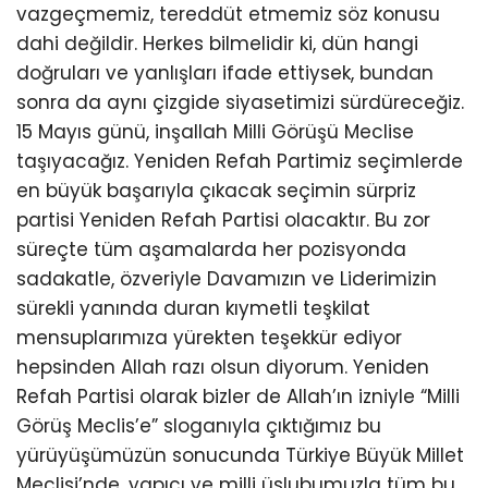
vazgeçmemiz, tereddüt etmemiz söz konusu
dahi değildir. Herkes bilmelidir ki, dün hangi
doğruları ve yanlışları ifade ettiysek, bundan
sonra da aynı çizgide siyasetimizi sürdüreceğiz.
15 Mayıs günü, inşallah Milli Görüşü Meclise
taşıyacağız. Yeniden Refah Partimiz seçimlerde
en büyük başarıyla çıkacak seçimin sürpriz
partisi Yeniden Refah Partisi olacaktır. Bu zor
süreçte tüm aşamalarda her pozisyonda
sadakatle, özveriyle Davamızın ve Liderimizin
sürekli yanında duran kıymetli teşkilat
mensuplarımıza yürekten teşekkür ediyor
hepsinden Allah razı olsun diyorum. Yeniden
Refah Partisi olarak bizler de Allah’ın izniyle “Milli
Görüş Meclis’e” sloganıyla çıktığımız bu
yürüyüşümüzün sonucunda Türkiye Büyük Millet
Meclisi’nde, yapıcı ve milli üslubumuzla tüm bu